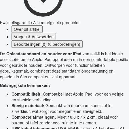
Kwaliteitsgarantie
Alleen originele producten
Over dit artikel
Vragen & Antwoorden
Beoordelingen (0) (0 beoordelingen)
De
Oplaadstandaard en houder voor iPad
van satkit is het ideale
accessoire om je Apple iPad opgeladen en in een comfortabele positie
voor gebruik te houden. Ontworpen voor functionaliteit en
gebruiksgemak, combineert deze standaard ondersteuning en
opladen in één compact en licht apparaat.
Belangrijkste kenmerken:
Compatibiliteit:
Compatibel met Apple iPad, voor een veilige
en stabiele verbinding.
Stevig materiaal:
Gemaakt van duurzaam kunststof in
zilverkleur, wat zorgt voor elegantie en stevigheid.
Compacte afmetingen:
Meet 18.8 x 7 x 2 cm, ideaal voor
bureau of tafel zonder veel ruimte in te nemen.
USB-kabel inbegrepen:
USB Mini 5pin Type A-kabel van 108