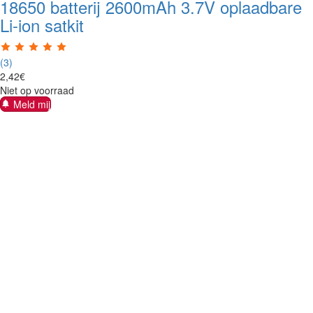
18650 batterij 2600mAh 3.7V oplaadbare
Li-ion satkit
(3)
2
,
42
€
Niet op voorraad
Meld mij