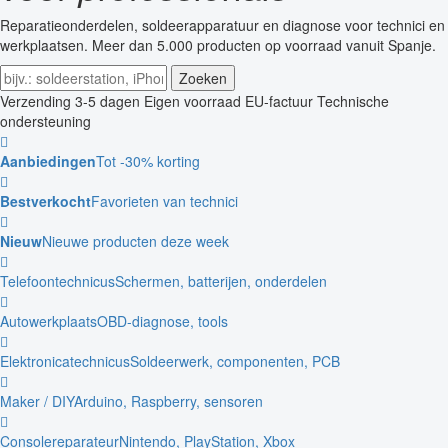
Reparatieonderdelen, soldeerapparatuur en diagnose voor technici en
werkplaatsen. Meer dan 5.000 producten op voorraad vanuit Spanje.
Zoeken
Verzending 3-5 dagen
Eigen voorraad
EU-factuur
Technische
ondersteuning
Aanbiedingen
Tot -30% korting
Bestverkocht
Favorieten van technici
Nieuw
Nieuwe producten deze week
Telefoontechnicus
Schermen, batterijen, onderdelen
Autowerkplaats
OBD-diagnose, tools
Elektronicatechnicus
Soldeerwerk, componenten, PCB
Maker / DIY
Arduino, Raspberry, sensoren
Consolereparateur
Nintendo, PlayStation, Xbox