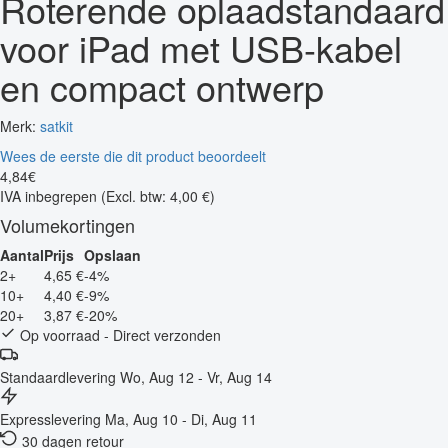
Roterende oplaadstandaard
voor iPad met USB-kabel
en compact ontwerp
Merk:
satkit
Wees de eerste die dit product beoordeelt
4
,
84
€
IVA inbegrepen
(Excl. btw: 4,00 €)
Volumekortingen
Aantal
Prijs
Opslaan
2+
4,65 €
-4%
10+
4,40 €
-9%
20+
3,87 €
-20%
Op voorraad - Direct verzonden
Standaardlevering
Wo, Aug 12 - Vr, Aug 14
Expresslevering
Ma, Aug 10 - Di, Aug 11
30 dagen retour