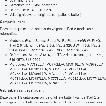
Spanning: 3,8 V
Samenstelling: Li-ion polymeren
Referentie: A1376 616-0576
Volledig nieuwe en origineel compatibele batterij
Compatibiliteit:
Deze batterij is compatibel met de volgende iPad 2-modellen en
referenties:
Modellen: iPad 2 Series, iPad 2 Wi-Fi, iPad 2 64GB Wi-Fi 3G,
iPad 2 64GB Wi-Fi, iPad 2 3G, iPad 2 32GB Wi-Fi 3G, iPad 2
32GB Wi-Fi, iPad 2 16GB Wi-Fi 3G, iPad 2 16GB Wi-Fi
Referenties: A1376, A1316, 969TA057H, 616-0561, 616-0576,
616-0572, 616-2509
MC-codes: MC769LL/A, MC770LL/A, MC916LL/A, MC979LL/A,
MC980LL/A, MC981LL/A, MC954LL/A, MC989LL/A,
MC755LL/A, MC985LL/A, MC763LL/A, MC986LL/A,
MC764LL/A, MC987LLA, MC773LL/A, MC982LL/A, MC774LL/A,
MC983LL/A, MC775LL/A, MC984LL/A
Gebruik en aanbevelingen:
Deze batterij is ontworpen om de originele batterij van de iPad 2 te
vervangen en de batterijduur van je toestel te herstellen. Ideaal voor