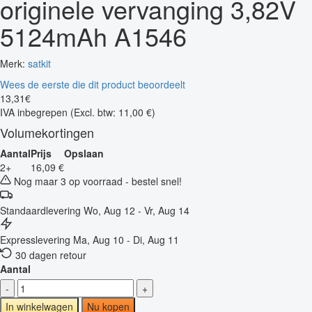
originele vervanging 3,82V
5124mAh A1546
Merk:
satkit
Wees de eerste die dit product beoordeelt
13
,
31
€
IVA inbegrepen
(Excl. btw: 11,00 €)
Volumekortingen
Aantal
Prijs
Opslaan
2+
16,09 €
Nog maar 3 op voorraad - bestel snel!
Standaardlevering
Wo, Aug 12 - Vr, Aug 14
Expresslevering
Ma, Aug 10 - Di, Aug 11
30 dagen retour
Aantal
-
+
In winkelwagen
Nu kopen