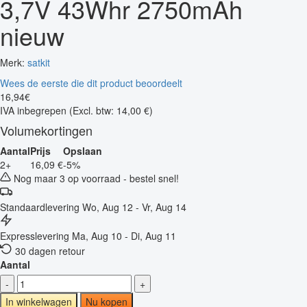
3,7V 43Whr 2750mAh
nieuw
Merk:
satkit
Wees de eerste die dit product beoordeelt
16
,
94
€
IVA inbegrepen
(Excl. btw: 14,00 €)
Volumekortingen
Aantal
Prijs
Opslaan
2+
16,09 €
-5%
Nog maar 3 op voorraad - bestel snel!
Standaardlevering
Wo, Aug 12 - Vr, Aug 14
Expresslevering
Ma, Aug 10 - Di, Aug 11
30 dagen retour
Aantal
-
+
In winkelwagen
Nu kopen