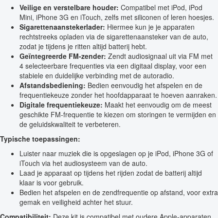
Veilige en verstelbare houder:
Compatibel met iPod, iPod
Mini, iPhone 3G en iTouch, zelfs met siliconen of leren hoesjes.
Sigarettenaanstekerlader:
Hiermee kun je je apparaten
rechtstreeks opladen via de sigarettenaansteker van de auto,
zodat je tijdens je ritten altijd batterij hebt.
Geïntegreerde FM-zender:
Zendt audiosignaal uit via FM met
4 selecteerbare frequenties via een digitaal display, voor een
stabiele en duidelijke verbinding met de autoradio.
Afstandsbediening:
Bedien eenvoudig het afspelen en de
frequentiekeuze zonder het hoofdapparaat te hoeven aanraken.
Digitale frequentiekeuze:
Maakt het eenvoudig om de meest
geschikte FM-frequentie te kiezen om storingen te vermijden en
de geluidskwaliteit te verbeteren.
Typische toepassingen:
Luister naar muziek die is opgeslagen op je iPod, iPhone 3G of
iTouch via het audiosysteem van de auto.
Laad je apparaat op tijdens het rijden zodat de batterij altijd
klaar is voor gebruik.
Bedien het afspelen en de zendfrequentie op afstand, voor extra
gemak en veiligheid achter het stuur.
Compatibiliteit:
Deze kit is compatibel met oudere Apple-apparaten,