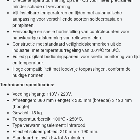
Directe temperatuurmeting op de PCB voor meer precisie en
minder schade of vervorming.
Vijf instelbare temperaturen en tijden met automatische
aanpassing voor verschillende soorten soldeerpasta en
printplaten.
Eenvoudige en snelle herinstelling van controlepunten voor
nauwkeurige afstemming van reflowprofielen.
Constructie met standaard veiligheidskenmerken uit de
industrie, met temperatuurregeling van 0.01ºC tot 3ºC.
Volledig digitaal bedieningspaneel voor snelle monitoring van tijd
en temperatuur.
Hoge compatibiliteit met loodvrije toepassingen, conform de
huidige normen.
Technische specificaties:
Voedingsingang: 110V / 220V.
Afmetingen: 360 mm (lengte) x 385 mm (breedte) x 190 mm
(hoogte).
Gewicht: 15 kg.
Temperatuurbereik: 100°C - 250°C.
Type verwarmingselement: Infrarood.
Effectief soldeergebied: 210 mm x 190 mm.
Standaard reflowtijd: 4 tot 8 minuten.