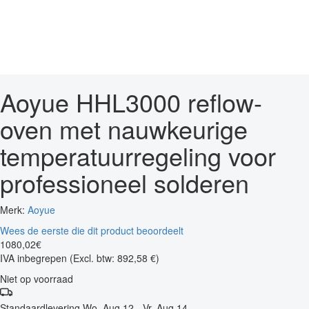
Aoyue HHL3000 reflow-
oven met nauwkeurige
temperatuurregeling voor
professioneel solderen
Merk:
Aoyue
Wees de eerste die dit product beoordeelt
1080
,
02
€
IVA inbegrepen
(Excl. btw: 892,58 €)
Niet op voorraad
Standaardlevering
Wo, Aug 12 - Vr, Aug 14