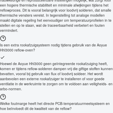
nauwkeurige en reproduceerbare instellingen mogelijk, wat zorgt voor
een hogere thermische stabiliteit en minimale afwijkingen tijdens het
reflowproces. Dit is vooral belangrijk voor loodvrij solderen, dat smalle
thermische vensters vereist. In tegenstelling tot analoge modellen
maakt digitale regeling het eenvoudiger om temperatuurprofielen in te
stellen en op te slaan, wat de traceerbaarheid verbetert en fouten
vermindert.
Is een extra rookafzuigsysteem nodig tijdens gebruik van de Aoyue
Hhl3000 reflow-oven?
Hoewel de Aoyue Hhl3000 geen geïntegreerde rookafzuiging heeft,
komen er tijdens reflow-solderen dampen vrij die giftige stoffen kunnen
bevatten, vooral bij gebruik van flux of loodvrij soldeer. Het wordt
aanbevolen een externe rookafzuiger te installeren of voor goede
ventilatie in de werkruimte te zorgen om te voldoen aan veiligheids- en
arbo-normen.
Welke foutmarge heeft het directe PCB-temperatuurmeetsysteem en
hoe beïnvloedt dit de kwaliteit van de reflow?