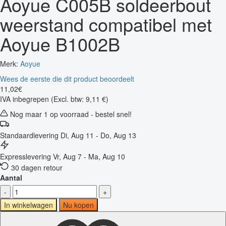
Aoyue C005B soldeerbout
weerstand compatibel met
Aoyue B1002B
Merk:
Aoyue
Wees de eerste die dit product beoordeelt
11
,
02
€
IVA inbegrepen
(Excl. btw: 9,11 €)
Nog maar 1 op voorraad - bestel snel!
Standaardlevering
Di, Aug 11 - Do, Aug 13
Expresslevering
Vr, Aug 7 - Ma, Aug 10
30 dagen retour
Aantal
-
+
In winkelwagen
Nu kopen