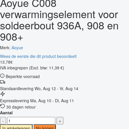
Aoyue C008
verwarmingselement voor
soldeerbout 936A, 908 en
908+
Merk:
Aoyue
Wees de eerste die dit product beoordeelt
13
,
78
€
IVA inbegrepen
(Excl. btw: 11,39 €)
Beperkte voorraad
Standaardlevering
Wo, Aug 12 - Vr, Aug 14
Expresslevering
Ma, Aug 10 - Di, Aug 11
30 dagen retour
Aantal
-
+
In winkelwagen
Nu kopen