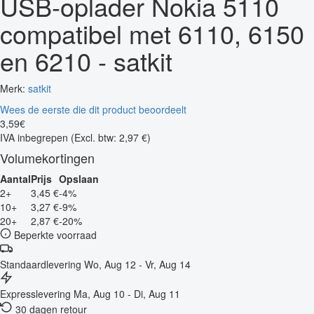
USB-oplader Nokia 5110
compatibel met 6110, 6150
en 6210 - satkit
Merk:
satkit
Wees de eerste die dit product beoordeelt
3
,
59
€
IVA inbegrepen
(Excl. btw: 2,97 €)
Volumekortingen
Aantal
Prijs
Opslaan
2+
3,45 €
-4%
10+
3,27 €
-9%
20+
2,87 €
-20%
Beperkte voorraad
Standaardlevering
Wo, Aug 12 - Vr, Aug 14
Expresslevering
Ma, Aug 10 - Di, Aug 11
30 dagen retour