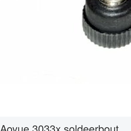
Aoyue 3033x soldeerbout