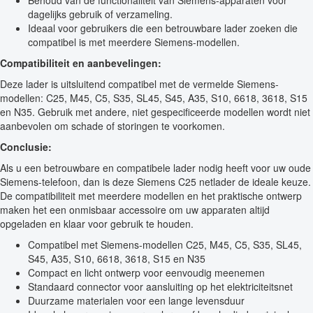
Behoud van de functionaliteit van Siemens-apparaten voor
dagelijks gebruik of verzameling.
Ideaal voor gebruikers die een betrouwbare lader zoeken die
compatibel is met meerdere Siemens-modellen.
Compatibiliteit en aanbevelingen:
Deze lader is uitsluitend compatibel met de vermelde Siemens-
modellen: C25, M45, C5, S35, SL45, S45, A35, S10, 6618, 3618, S15
en N35. Gebruik met andere, niet gespecificeerde modellen wordt niet
aanbevolen om schade of storingen te voorkomen.
Conclusie:
Als u een betrouwbare en compatibele lader nodig heeft voor uw oude
Siemens-telefoon, dan is deze Siemens C25 netlader de ideale keuze.
De compatibiliteit met meerdere modellen en het praktische ontwerp
maken het een onmisbaar accessoire om uw apparaten altijd
opgeladen en klaar voor gebruik te houden.
Compatibel met Siemens-modellen C25, M45, C5, S35, SL45,
S45, A35, S10, 6618, 3618, S15 en N35
Compact en licht ontwerp voor eenvoudig meenemen
Standaard connector voor aansluiting op het elektriciteitsnet
Duurzame materialen voor een lange levensduur