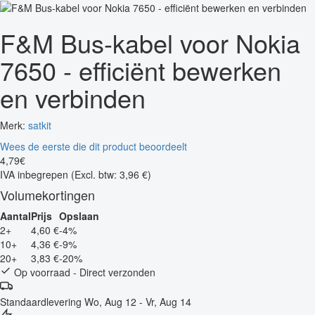
F&M Bus-kabel voor Nokia
7650 - efficiënt bewerken
en verbinden
Merk:
satkit
Wees de eerste die dit product beoordeelt
4
,
79
€
IVA inbegrepen
(Excl. btw: 3,96 €)
Volumekortingen
Aantal
Prijs
Opslaan
2+
4,60 €
-4%
10+
4,36 €
-9%
20+
3,83 €
-20%
Op voorraad - Direct verzonden
Standaardlevering
Wo, Aug 12 - Vr, Aug 14