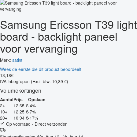
Samsung Ericsson T39 light
board - backlight paneel
voor vervanging
Merk:
satkit
Wees de eerste die dit product beoordeelt
13
,
18
€
IVA inbegrepen
(Excl. btw: 10,89 €)
Volumekortingen
Aantal
Prijs
Opslaan
2+
12,65 €
-4%
10+
12,25 €
-7%
20+
10,94 €
-17%
Op voorraad - Direct verzonden
Standaardlevering
Wo, Aug 12 - Vr, Aug 14