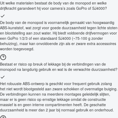
Uit welke materialen bestaat de body van de monopod en welke
drijfkracht garandeert hij voor camera’s zoals GoPro of SJ4000?
De body van de monopod is voornamelijk gemaakt van hoogwaardig
ABS-kunststof, wat zorgt voor goede duurzaamheid tegen lichte stoten
en blootstelling aan zout water. Hij biedt voldoende drijfvermogen voor
een GoPro 1/2/3 of een standaard SJ4000 (~75-100 g zonder
behuizing), maar kan onvoldoende zijn als er zware extra accessoires
worden toegevoegd.
Bestaat er risico op breuk of lekkage bij de verbindingen van de
monopod na langdurig gebruik en wat is de verwachte duurzaamheid?
Het robuuste ABS-ontwerp is geschikt voor frequent gebruik zolang
het niet wordt blootgesteld aan zware schokken of overmatige buiging.
De verbindingen kunnen na meerdere montages geleidelijk slijten,
maar er is geen risico op ernstige lekkage omdat de constructie
massief is en geen interne compartimenten heeft. De geschatte
duurzaamheid is meer dan 2 jaar bij normaal gebruik en onderhoud.