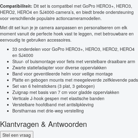
Compatibiliteit:
Dit set is compatibel met GoPro HERO3+, HERO3,
HERO2, HERO4 en SJ4000-camera’s, en biedt brede ondersteuning
voor verschillende populaire actioncameramodellen.
Met dit set kun je je camera aanpassen en personaliseren om elk
moment vanuit de perfecte hoek vast te leggen, met betrouwbare en
eenvoudig te gebruiken accessoires.
33 onderdelen voor GoPro HERO3+, HERO3, HERO2, HERO4
en SJ4000
Stuur- of buismontage voor fiets met verstelbare draaibare arm
Zwarte statiefadapter voor diverse oppervlakken
Band voor geventileerde helm voor veilige montage
Platte en gebogen mounts met meegeleverde zelfklevende pads
Set van 6 helmstickers (3 plat, 3 gebogen)
Zuignap met basis van 7 cm voor gladde oppervlakken
Verticale J-hook gespen met elastische banden
Verstelbare hoofdband met antislipkleving
Borstharnas met drie-weg verstelling
Klantvragen & Antwoorden
Stel een vraag