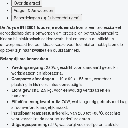
Over dit artikel
Vragen & Antwoorden
Beoordelingen (0) (0 beoordelingen)
De
Aoyue INT2901 loodvrije soldeerstation
is een professioneel
gereedschap dat is ontworpen om precisie en betrouwbaarheid te
bieden bij elektronisch soldeerwerk. Het compacte en efficiënte
ontwerp maakt het een ideale keuze voor technici en hobbyisten die
op zoek zijn naar kwaliteit en duurzaamheid.
Belangrijkste kenmerken:
Voedingsingang:
220V, geschikt voor standaard gebruik in
werkplaatsen en laboratoria.
Compacte afmetingen:
110 x 90 x 155 mm, waardoor
plaatsing in kleine ruimtes eenvoudig is.
Licht gewicht:
2.5 kg, voor eenvoudig verplaatsen en
hanteren.
Efficiënt energieverbruik:
70W, wat langdurig gebruik met laag
stroomverbruik mogelijk maakt.
Instelbaar temperatuurbereik:
van 200 tot 480ºC, geschikt
voor verschillende soorten loodvrij solderen.
Uitgangsspanning:
24V, wat zorgt voor veilige en stabiele