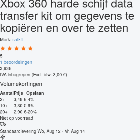
Xbox 360 harde schijf data
transfer kit om gegevens te
kopiëren en over te zetten
Merk:
satkit
5
1 beoordelingen
3
,
63
€
IVA inbegrepen
(Excl. btw: 3,00 €)
Volumekortingen
Aantal
Prijs
Opslaan
2+
3,48 €
-4%
10+
3,30 €
-9%
20+
2,90 €
-20%
Niet op voorraad
Standaardlevering
Wo, Aug 12 - Vr, Aug 14