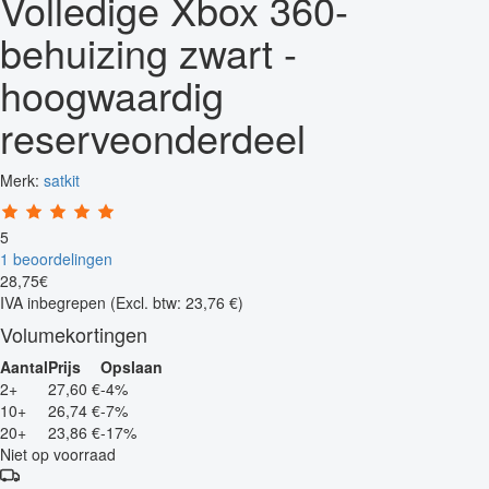
Volledige Xbox 360-
behuizing zwart -
hoogwaardig
reserveonderdeel
Merk:
satkit
5
1 beoordelingen
28
,
75
€
IVA inbegrepen
(Excl. btw: 23,76 €)
Volumekortingen
Aantal
Prijs
Opslaan
2+
27,60 €
-4%
10+
26,74 €
-7%
20+
23,86 €
-17%
Niet op voorraad