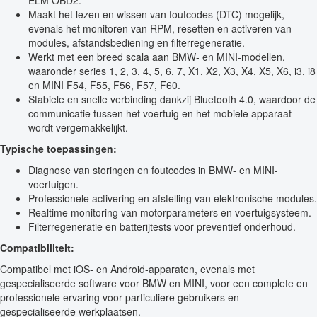
ELM OBD2.
Maakt het lezen en wissen van foutcodes (DTC) mogelijk,
evenals het monitoren van RPM, resetten en activeren van
modules, afstandsbediening en filterregeneratie.
Werkt met een breed scala aan BMW- en MINI-modellen,
waaronder series 1, 2, 3, 4, 5, 6, 7, X1, X2, X3, X4, X5, X6, i3, i8
en MINI F54, F55, F56, F57, F60.
Stabiele en snelle verbinding dankzij Bluetooth 4.0, waardoor de
communicatie tussen het voertuig en het mobiele apparaat
wordt vergemakkelijkt.
Typische toepassingen:
Diagnose van storingen en foutcodes in BMW- en MINI-
voertuigen.
Professionele activering en afstelling van elektronische modules.
Realtime monitoring van motorparameters en voertuigsysteem.
Filterregeneratie en batterijtests voor preventief onderhoud.
Compatibiliteit:
Compatibel met iOS- en Android-apparaten, evenals met
gespecialiseerde software voor BMW en MINI, voor een complete en
professionele ervaring voor particuliere gebruikers en
gespecialiseerde werkplaatsen.