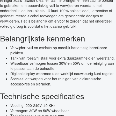
reiniger zoals "Switch Cleaner" aan te brengen en een zachte borstel
te gebruiken om oppervlakkig vuil te verwijderen voordat u het
onderdeel in de tank plaatst. U kunt 100% oplosmiddel, terpentine of
gedenatureerde alcohol toevoegen om geoxideerde deeltjes te
verwijderen. Het is belangrijk om ervoor te zorgen dat het onderdeel
volledig droog is voordat u het daarna gebruikt.
Belangrijkste kenmerken
Verwijdert vuil en oxidatie op moeilijk handmatig bereikbare
plekken.
Tank van roestvrij staal voor extra duurzaamheid en weerstand.
Wisselbaar vermogen tussen 30W en 50W om de reiniging aan
te passen aan de behoefte.
Digitaal display waarmee u de werktijd nauwkeurig kunt regelen.
Speciaal ontworpen voor het reinigen van elektronische
accessoires en sieraden.
Technische specificaties
Voeding: 220-240V, 40 KHz
Vermogen: 30W en 50W wisselbaar
Tankafmeting: 165 x 85 x 45 mm