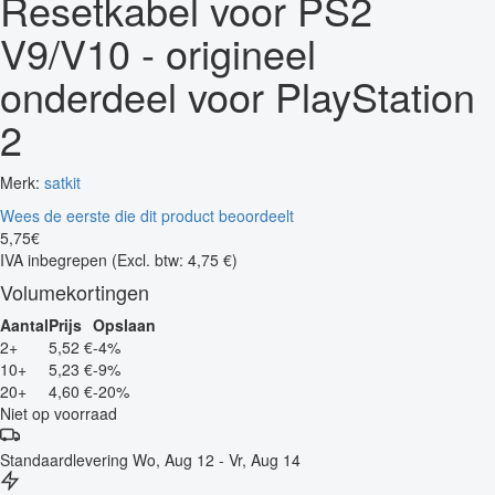
Resetkabel voor PS2
V9/V10 - origineel
onderdeel voor PlayStation
2
Merk:
satkit
Wees de eerste die dit product beoordeelt
5
,
75
€
IVA inbegrepen
(Excl. btw: 4,75 €)
Volumekortingen
Aantal
Prijs
Opslaan
2+
5,52 €
-4%
10+
5,23 €
-9%
20+
4,60 €
-20%
Niet op voorraad
Standaardlevering
Wo, Aug 12 - Vr, Aug 14