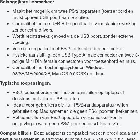
Belangrijkste kenmerken:
Maakt het mogelijk om twee PS/2-apparaten (toetsenbord en
muis) op één USB-poort aan te sluiten.
Compatibel met de USB HID-specificatie, voor stabiele werking
zonder extra drivers.
Wordt rechtstreeks gevoed via de USB-poort, zonder externe
voeding.
Volledig compatibel met PS/2-toetsenborden en -muizen.
Fysieke aansluiting: één USB Type A male connector en twee 6-
polige Mini DIN female connectoren voor toetsenbord en muis.
Compatibel met besturingssystemen Windows
98/SE/ME/2000/XP, Mac OS 9.0/OSX en Linux.
Typische toepassingen:
PS/2-toetsenborden en -muizen aansluiten op laptops of
desktops met alleen USB-poorten.
Ideaal voor gebruikers die hun PS/2-randapparatuur willen
gebruiken op Mac-systemen die geen PS/2-poorten herkennen.
Het aansluiten van PS/2-apparaten vergemakkelijken in
omgevingen waar geen PS/2-poorten beschikbaar zijn.
Compatibiliteit:
Deze adapter is compatibel met een breed scala aan
besturingssystemen, waaronder Windows (98/SE/ME/2000/XP), Mac