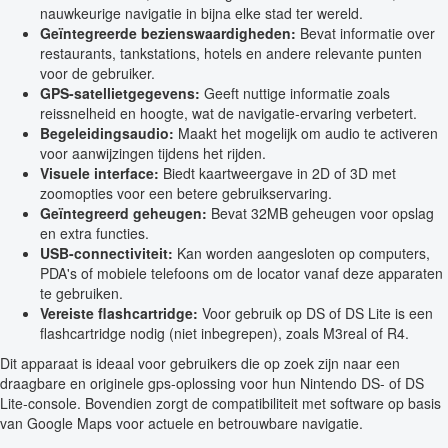
nauwkeurige navigatie in bijna elke stad ter wereld.
Geïntegreerde bezienswaardigheden:
Bevat informatie over
restaurants, tankstations, hotels en andere relevante punten
voor de gebruiker.
GPS-satellietgegevens:
Geeft nuttige informatie zoals
reissnelheid en hoogte, wat de navigatie-ervaring verbetert.
Begeleidingsaudio:
Maakt het mogelijk om audio te activeren
voor aanwijzingen tijdens het rijden.
Visuele interface:
Biedt kaartweergave in 2D of 3D met
zoomopties voor een betere gebruikservaring.
Geïntegreerd geheugen:
Bevat 32MB geheugen voor opslag
en extra functies.
USB-connectiviteit:
Kan worden aangesloten op computers,
PDA's of mobiele telefoons om de locator vanaf deze apparaten
te gebruiken.
Vereiste flashcartridge:
Voor gebruik op DS of DS Lite is een
flashcartridge nodig (niet inbegrepen), zoals M3real of R4.
Dit apparaat is ideaal voor gebruikers die op zoek zijn naar een
draagbare en originele gps-oplossing voor hun Nintendo DS- of DS
Lite-console. Bovendien zorgt de compatibiliteit met software op basis
van Google Maps voor actuele en betrouwbare navigatie.