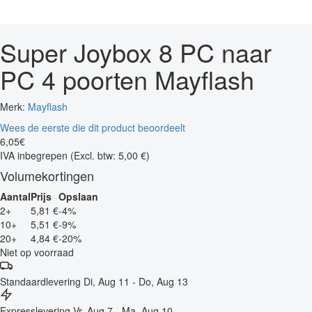
Super Joybox 8 PC naar
PC 4 poorten Mayflash
Merk:
Mayflash
Wees de eerste die dit product beoordeelt
6
,
05
€
IVA inbegrepen
(Excl. btw: 5,00 €)
Volumekortingen
Aantal
Prijs
Opslaan
2+
5,81 €
-4%
10+
5,51 €
-9%
20+
4,84 €
-20%
Niet op voorraad
Standaardlevering
Di, Aug 11 - Do, Aug 13
Expresslevering
Vr, Aug 7 - Ma, Aug 10