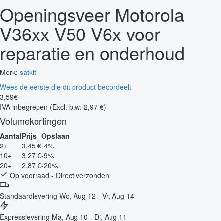
Openingsveer Motorola
V36xx V50 V6x voor
reparatie en onderhoud
Merk:
satkit
Wees de eerste die dit product beoordeelt
3
,
59
€
IVA inbegrepen
(Excl. btw: 2,97 €)
Volumekortingen
Aantal
Prijs
Opslaan
2+
3,45 €
-4%
10+
3,27 €
-9%
20+
2,87 €
-20%
Op voorraad - Direct verzonden
Standaardlevering
Wo, Aug 12 - Vr, Aug 14
Expresslevering
Ma, Aug 10 - Di, Aug 11