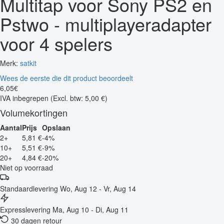
Multitap voor Sony PS2 en
Pstwo - multiplayeradapter
voor 4 spelers
Merk:
satkit
Wees de eerste die dit product beoordeelt
6
,
05
€
IVA inbegrepen
(Excl. btw: 5,00 €)
Volumekortingen
Aantal
Prijs
Opslaan
2+
5,81 €
-4%
10+
5,51 €
-9%
20+
4,84 €
-20%
Niet op voorraad
Standaardlevering
Wo, Aug 12 - Vr, Aug 14
Expresslevering
Ma, Aug 10 - Di, Aug 11
30 dagen retour