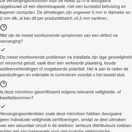
De vervangingsmicrofoon voor de Nokia 3210 is doorgaans
opgebouwd uit een electretcapsule, met een kunststof behuizing en
koperen contacten. De afmetingen zijn ongeveer 5 mm in diameter en
2 mm dik, al kan dit per productiebatch ±0,2 mm variëren.
Wat zijn de meest voorkomende symptomen van een defect na
vervanging?
De meest voorkomende problemen na installatie zijn lage gevoeligheid
of vervormd geluid, vaak door een verkeerde plaatsing, koude
soldeerverbindingen of omgekeerde polariteit. Het is aan te raden de
aansluitingen en oriëntatie te controleren voordat u het toestel sluit.
Is deze microfoon gecertificeerd volgens relevante veiligheids- of
kwaliteitsnormen?
Vervangingsonderdelen zoals deze microfoon hebben doorgaans
geen individuele veiligheids-certificeringen, omdat ze deel uitmaken
van een secundair circuit in de telefoon; serieuze distributeurs voldoen
echter wel aan basisregels voor niet-toxische elektronische