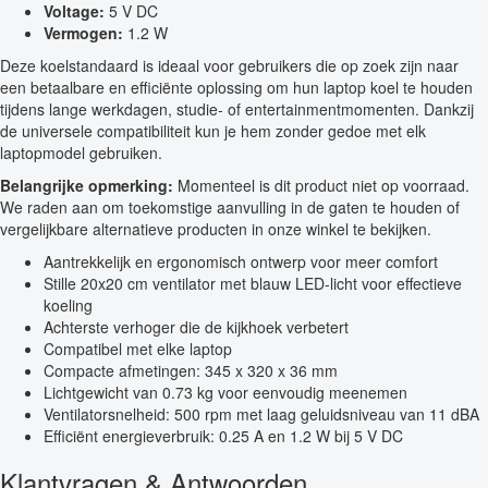
Voltage:
5 V DC
Vermogen:
1.2 W
Deze koelstandaard is ideaal voor gebruikers die op zoek zijn naar
een betaalbare en efficiënte oplossing om hun laptop koel te houden
tijdens lange werkdagen, studie- of entertainmentmomenten. Dankzij
de universele compatibiliteit kun je hem zonder gedoe met elk
laptopmodel gebruiken.
Belangrijke opmerking:
Momenteel is dit product niet op voorraad.
We raden aan om toekomstige aanvulling in de gaten te houden of
vergelijkbare alternatieve producten in onze winkel te bekijken.
Aantrekkelijk en ergonomisch ontwerp voor meer comfort
Stille 20x20 cm ventilator met blauw LED-licht voor effectieve
koeling
Achterste verhoger die de kijkhoek verbetert
Compatibel met elke laptop
Compacte afmetingen: 345 x 320 x 36 mm
Lichtgewicht van 0.73 kg voor eenvoudig meenemen
Ventilatorsnelheid: 500 rpm met laag geluidsniveau van 11 dBA
Efficiënt energieverbruik: 0.25 A en 1.2 W bij 5 V DC
Klantvragen & Antwoorden