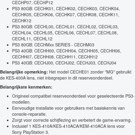
CECHP07, CECHP12
PS3 80GB: CECHK01, CECHK02, CECHK03, CECHK04,
CECHK05, CECHK06, CECHK07, CECHK08, CECHK11,
CECHK12
PS3 80GB: CECHL00, CECHL01, CECHL02, CECHL03,
CECHL04, CECHL05, CECHL06, CECHL07, CECHL08,
CECHL11, CECHL12
PS3 80GB: CECHMxx SERIES - CECHM03
PS3 40GB: CECHH00, CECHH04, CECHH05, CECHH06,
CECHH07, CECHH08, CECHH11, CECHH12
PS3 40GB: CECHJ00, CECHJ02, CECHJ03, CECHJ04
Belangrijke opmerking:
Het model CECHE01 zonder "MG" gebruikt
de KES-400A lens, niet inbegrepen in dit reserveonderdeel.
Belangrijkste kenmerken:
Origineel compatibel reserveonderdeel voor geselecteerde PS3-
modellen.
Eenvoudige installatie voor gebruikers met basiskennis van
console-reparatie.
Zorgt voor correcte schijflezing en verbetert de game-ervaring.
Inclusief 1 KES-410A/KES-410ACA/KEM-410ACA lens voor
Sony PlayStation 3.