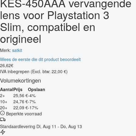
KES-450AAA vervangende
lens voor Playstation 3
Slim, compatibel en
origineel
Merk:
satkit
Wees de eerste die dit product beoordeelt
26
,
62
€
IVA inbegrepen
(Excl. btw: 22,00 €)
Volumekortingen
Aantal
Prijs
Opslaan
2+
25,56 €
-4%
10+
24,76 €
-7%
20+
22,09 €
-17%
Beperkte voorraad
Standaardlevering
Di, Aug 11 - Do, Aug 13