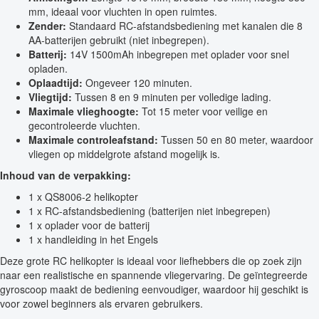
mm, ideaal voor vluchten in open ruimtes.
Zender:
Standaard RC-afstandsbediening met kanalen die 8
AA-batterijen gebruikt (niet inbegrepen).
Batterij:
14V 1500mAh inbegrepen met oplader voor snel
opladen.
Oplaadtijd:
Ongeveer 120 minuten.
Vliegtijd:
Tussen 8 en 9 minuten per volledige lading.
Maximale vlieghoogte:
Tot 15 meter voor veilige en
gecontroleerde vluchten.
Maximale controleafstand:
Tussen 50 en 80 meter, waardoor
vliegen op middelgrote afstand mogelijk is.
Inhoud van de verpakking:
1 x QS8006-2 helikopter
1 x RC-afstandsbediening (batterijen niet inbegrepen)
1 x oplader voor de batterij
1 x handleiding in het Engels
Deze grote RC helikopter is ideaal voor liefhebbers die op zoek zijn
naar een realistische en spannende vliegervaring. De geïntegreerde
gyroscoop maakt de bediening eenvoudiger, waardoor hij geschikt is
voor zowel beginners als ervaren gebruikers.