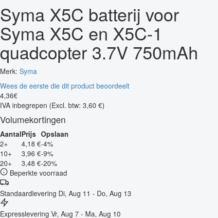
Syma X5C batterij voor
Syma X5C en X5C-1
quadcopter 3.7V 750mAh
Merk:
Syma
Wees de eerste die dit product beoordeelt
4
,
36
€
IVA inbegrepen
(Excl. btw: 3,60 €)
Volumekortingen
Aantal
Prijs
Opslaan
2+
4,18 €
-4%
10+
3,96 €
-9%
20+
3,48 €
-20%
Beperkte voorraad
Standaardlevering
Di, Aug 11 - Do, Aug 13
Expresslevering
Vr, Aug 7 - Ma, Aug 10