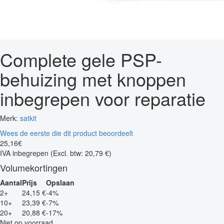
Complete gele PSP-
behuizing met knoppen
inbegrepen voor reparatie
Merk:
satkit
Wees de eerste die dit product beoordeelt
25
,
16
€
IVA inbegrepen
(Excl. btw: 20,79 €)
Volumekortingen
Aantal
Prijs
Opslaan
2+
24,15 €
-4%
10+
23,39 €
-7%
20+
20,88 €
-17%
Niet op voorraad