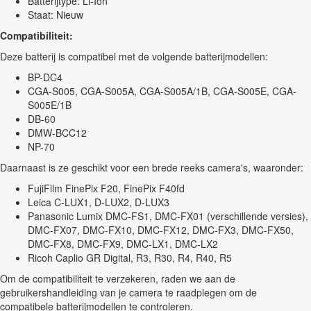
Batterijtype: Li-Ion
Staat: Nieuw
Compatibiliteit:
Deze batterij is compatibel met de volgende batterijmodellen:
BP-DC4
CGA-S005, CGA-S005A, CGA-S005A/1B, CGA-S005E, CGA-
S005E/1B
DB-60
DMW-BCC12
NP-70
Daarnaast is ze geschikt voor een brede reeks camera's, waaronder:
FujiFilm FinePix F20, FinePix F40fd
Leica C-LUX1, D-LUX2, D-LUX3
Panasonic Lumix DMC-FS1, DMC-FX01 (verschillende versies),
DMC-FX07, DMC-FX10, DMC-FX12, DMC-FX3, DMC-FX50,
DMC-FX8, DMC-FX9, DMC-LX1, DMC-LX2
Ricoh Caplio GR Digital, R3, R30, R4, R40, R5
Om de compatibiliteit te verzekeren, raden we aan de
gebruikershandleiding van je camera te raadplegen om de
compatibele batterijmodellen te controleren.