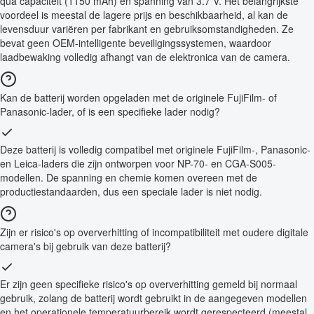
qua capaciteit (1150 mAh) en spanning van 3.7 V. Het belangrijkste
voordeel is meestal de lagere prijs en beschikbaarheid, al kan de
levensduur variëren per fabrikant en gebruiksomstandigheden. Ze
bevat geen OEM-intelligente beveiligingssystemen, waardoor
laadbewaking volledig afhangt van de elektronica van de camera.
Kan de batterij worden opgeladen met de originele FujiFilm- of
Panasonic-lader, of is een specifieke lader nodig?
Deze batterij is volledig compatibel met originele FujiFilm-, Panasonic-
en Leica-laders die zijn ontworpen voor NP-70- en CGA-S005-
modellen. De spanning en chemie komen overeen met de
productiestandaarden, dus een speciale lader is niet nodig.
Zijn er risico's op oververhitting of incompatibiliteit met oudere digitale
camera's bij gebruik van deze batterij?
Er zijn geen specifieke risico's op oververhitting gemeld bij normaal
gebruik, zolang de batterij wordt gebruikt in de aangegeven modellen
en het operationele temperatuurbereik wordt gerespecteerd (meestal