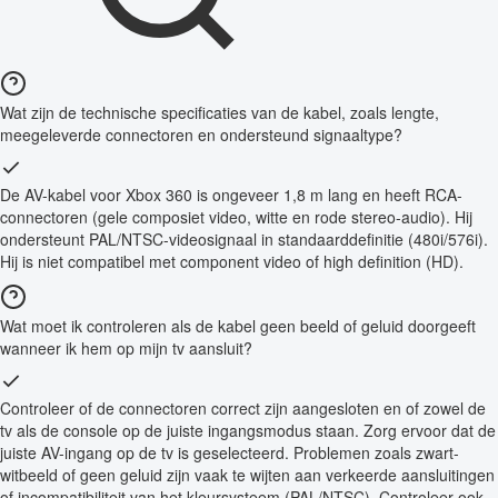
Wat zijn de technische specificaties van de kabel, zoals lengte,
meegeleverde connectoren en ondersteund signaaltype?
De AV-kabel voor Xbox 360 is ongeveer 1,8 m lang en heeft RCA-
connectoren (gele composiet video, witte en rode stereo-audio). Hij
ondersteunt PAL/NTSC-videosignaal in standaarddefinitie (480i/576i).
Hij is niet compatibel met component video of high definition (HD).
Wat moet ik controleren als de kabel geen beeld of geluid doorgeeft
wanneer ik hem op mijn tv aansluit?
Controleer of de connectoren correct zijn aangesloten en of zowel de
tv als de console op de juiste ingangsmodus staan. Zorg ervoor dat de
juiste AV-ingang op de tv is geselecteerd. Problemen zoals zwart-
witbeeld of geen geluid zijn vaak te wijten aan verkeerde aansluitingen
of incompatibiliteit van het kleursysteem (PAL/NTSC). Controleer ook