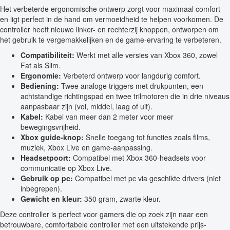
Het verbeterde ergonomische ontwerp zorgt voor maximaal comfort
en ligt perfect in de hand om vermoeidheid te helpen voorkomen. De
controller heeft nieuwe linker- en rechterzij knoppen, ontworpen om
het gebruik te vergemakkelijken en de game-ervaring te verbeteren.
Compatibiliteit:
Werkt met alle versies van Xbox 360, zowel
Fat als Slim.
Ergonomie:
Verbeterd ontwerp voor langdurig comfort.
Bediening:
Twee analoge triggers met drukpunten, een
achtstandige richtingspad en twee trilmotoren die in drie niveaus
aanpasbaar zijn (vol, middel, laag of uit).
Kabel:
Kabel van meer dan 2 meter voor meer
bewegingsvrijheid.
Xbox guide-knop:
Snelle toegang tot functies zoals films,
muziek, Xbox Live en game-aanpassing.
Headsetpoort:
Compatibel met Xbox 360-headsets voor
communicatie op Xbox Live.
Gebruik op pc:
Compatibel met pc via geschikte drivers (niet
inbegrepen).
Gewicht en kleur:
350 gram, zwarte kleur.
Deze controller is perfect voor gamers die op zoek zijn naar een
betrouwbare, comfortabele controller met een uitstekende prijs-