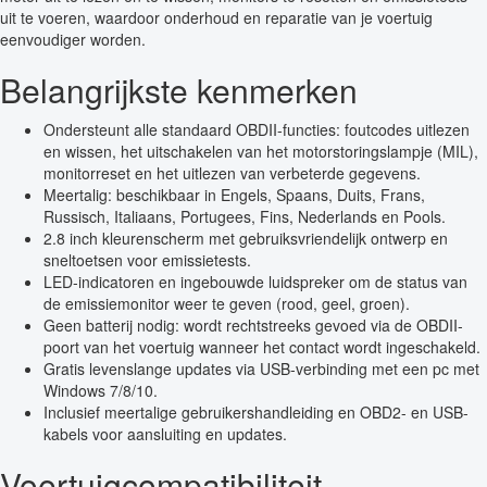
uit te voeren, waardoor onderhoud en reparatie van je voertuig
eenvoudiger worden.
Belangrijkste kenmerken
Ondersteunt alle standaard OBDII-functies: foutcodes uitlezen
en wissen, het uitschakelen van het motorstoringslampje (MIL),
monitorreset en het uitlezen van verbeterde gegevens.
Meertalig: beschikbaar in Engels, Spaans, Duits, Frans,
Russisch, Italiaans, Portugees, Fins, Nederlands en Pools.
2.8 inch kleurenscherm met gebruiksvriendelijk ontwerp en
sneltoetsen voor emissietests.
LED-indicatoren en ingebouwde luidspreker om de status van
de emissiemonitor weer te geven (rood, geel, groen).
Geen batterij nodig: wordt rechtstreeks gevoed via de OBDII-
poort van het voertuig wanneer het contact wordt ingeschakeld.
Gratis levenslange updates via USB-verbinding met een pc met
Windows 7/8/10.
Inclusief meertalige gebruikershandleiding en OBD2- en USB-
kabels voor aansluiting en updates.
Voertuigcompatibiliteit