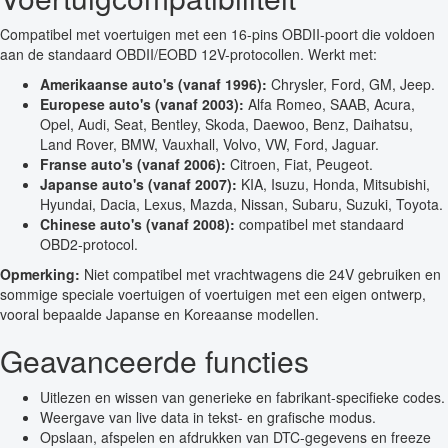
Compatibel met voertuigen met een 16-pins OBDII-poort die voldoen
aan de standaard OBDII/EOBD 12V-protocollen. Werkt met:
Amerikaanse auto's (vanaf 1996):
Chrysler, Ford, GM, Jeep.
Europese auto's (vanaf 2003):
Alfa Romeo, SAAB, Acura,
Opel, Audi, Seat, Bentley, Skoda, Daewoo, Benz, Daihatsu,
Land Rover, BMW, Vauxhall, Volvo, VW, Ford, Jaguar.
Franse auto's (vanaf 2006):
Citroen, Fiat, Peugeot.
Japanse auto's (vanaf 2007):
KIA, Isuzu, Honda, Mitsubishi,
Hyundai, Dacia, Lexus, Mazda, Nissan, Subaru, Suzuki, Toyota.
Chinese auto's (vanaf 2008):
compatibel met standaard
OBD2-protocol.
Opmerking:
Niet compatibel met vrachtwagens die 24V gebruiken en
sommige speciale voertuigen of voertuigen met een eigen ontwerp,
vooral bepaalde Japanse en Koreaanse modellen.
Geavanceerde functies
Uitlezen en wissen van generieke en fabrikant-specifieke codes.
Weergave van live data in tekst- en grafische modus.
Opslaan, afspelen en afdrukken van DTC-gegevens en freeze