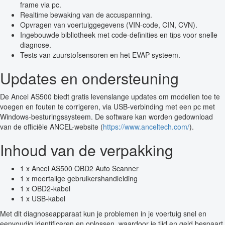
frame via pc.
Realtime bewaking van de accuspanning.
Opvragen van voertuiggegevens (VIN-code, CIN, CVN).
Ingebouwde bibliotheek met code-definities en tips voor snelle
diagnose.
Tests van zuurstofsensoren en het EVAP-systeem.
Updates en ondersteuning
De Ancel AS500 biedt gratis levenslange updates om modellen toe te
voegen en fouten te corrigeren, via USB-verbinding met een pc met
Windows-besturingssysteem. De software kan worden gedownload
van de officiële ANCEL-website (
https://www.anceltech.com/
).
Inhoud van de verpakking
1 x Ancel AS500 OBD2 Auto Scanner
1 x meertalige gebruikershandleiding
1 x OBD2-kabel
1 x USB-kabel
Met dit diagnoseapparaat kun je problemen in je voertuig snel en
eenvoudig identificeren en oplossen, waardoor je tijd en geld bespaart