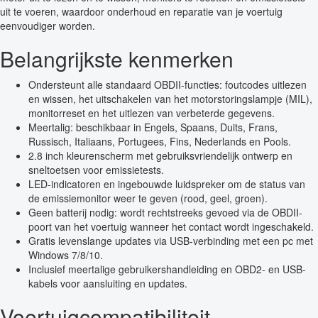
uit te voeren, waardoor onderhoud en reparatie van je voertuig
eenvoudiger worden.
Belangrijkste kenmerken
Ondersteunt alle standaard OBDII-functies: foutcodes uitlezen
en wissen, het uitschakelen van het motorstoringslampje (MIL),
monitorreset en het uitlezen van verbeterde gegevens.
Meertalig: beschikbaar in Engels, Spaans, Duits, Frans,
Russisch, Italiaans, Portugees, Fins, Nederlands en Pools.
2.8 inch kleurenscherm met gebruiksvriendelijk ontwerp en
sneltoetsen voor emissietests.
LED-indicatoren en ingebouwde luidspreker om de status van
de emissiemonitor weer te geven (rood, geel, groen).
Geen batterij nodig: wordt rechtstreeks gevoed via de OBDII-
poort van het voertuig wanneer het contact wordt ingeschakeld.
Gratis levenslange updates via USB-verbinding met een pc met
Windows 7/8/10.
Inclusief meertalige gebruikershandleiding en OBD2- en USB-
kabels voor aansluiting en updates.
Voertuigcompatibiliteit