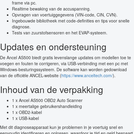
frame via pc.
Realtime bewaking van de accuspanning.
Opvragen van voertuiggegevens (VIN-code, CIN, CVN).
Ingebouwde bibliotheek met code-definities en tips voor snelle
diagnose.
Tests van zuurstofsensoren en het EVAP-systeem.
Updates en ondersteuning
De Ancel AS500 biedt gratis levenslange updates om modellen toe te
voegen en fouten te corrigeren, via USB-verbinding met een pc met
Windows-besturingssysteem. De software kan worden gedownload
van de officiële ANCEL-website (
https://www.anceltech.com/
).
Inhoud van de verpakking
1 x Ancel AS500 OBD2 Auto Scanner
1 x meertalige gebruikershandleiding
1 x OBD2-kabel
1 x USB-kabel
Met dit diagnoseapparaat kun je problemen in je voertuig snel en
eenvoudig identificeren en oplossen, waardoor je tijd en geld bespaart