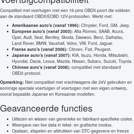
Compatibel met voertuigen met een 16-pins OBDII-poort die voldoen
aan de standaard OBDII/EOBD 12V-protocollen. Werkt met:
Amerikaanse auto's (vanaf 1996):
Chrysler, Ford, GM, Jeep.
Europese auto's (vanaf 2003):
Alfa Romeo, SAAB, Acura,
Opel, Audi, Seat, Bentley, Skoda, Daewoo, Benz, Daihatsu,
Land Rover, BMW, Vauxhall, Volvo, VW, Ford, Jaguar.
Franse auto's (vanaf 2006):
Citroen, Fiat, Peugeot.
Japanse auto's (vanaf 2007):
KIA, Isuzu, Honda, Mitsubishi,
Hyundai, Dacia, Lexus, Mazda, Nissan, Subaru, Suzuki, Toyota.
Chinese auto's (vanaf 2008):
compatibel met standaard
OBD2-protocol.
Opmerking:
Niet compatibel met vrachtwagens die 24V gebruiken en
sommige speciale voertuigen of voertuigen met een eigen ontwerp,
vooral bepaalde Japanse en Koreaanse modellen.
Geavanceerde functies
Uitlezen en wissen van generieke en fabrikant-specifieke codes.
Weergave van live data in tekst- en grafische modus.
Opslaan, afspelen en afdrukken van DTC-gegevens en freeze