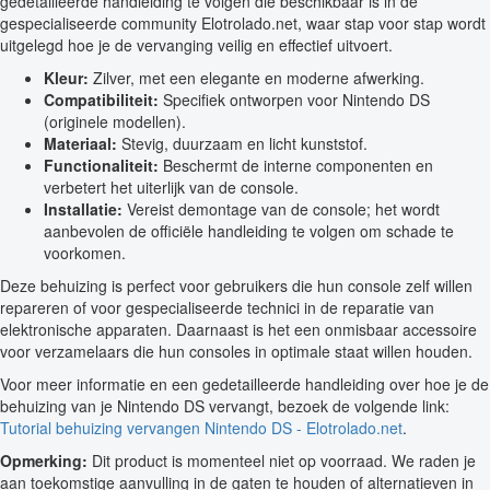
gedetailleerde handleiding te volgen die beschikbaar is in de
gespecialiseerde community Elotrolado.net, waar stap voor stap wordt
uitgelegd hoe je de vervanging veilig en effectief uitvoert.
Kleur:
Zilver, met een elegante en moderne afwerking.
Compatibiliteit:
Specifiek ontworpen voor Nintendo DS
(originele modellen).
Materiaal:
Stevig, duurzaam en licht kunststof.
Functionaliteit:
Beschermt de interne componenten en
verbetert het uiterlijk van de console.
Installatie:
Vereist demontage van de console; het wordt
aanbevolen de officiële handleiding te volgen om schade te
voorkomen.
Deze behuizing is perfect voor gebruikers die hun console zelf willen
repareren of voor gespecialiseerde technici in de reparatie van
elektronische apparaten. Daarnaast is het een onmisbaar accessoire
voor verzamelaars die hun consoles in optimale staat willen houden.
Voor meer informatie en een gedetailleerde handleiding over hoe je de
behuizing van je Nintendo DS vervangt, bezoek de volgende link:
Tutorial behuizing vervangen Nintendo DS - Elotrolado.net
.
Opmerking:
Dit product is momenteel niet op voorraad. We raden je
aan toekomstige aanvulling in de gaten te houden of alternatieven in