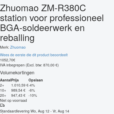
Zhuomao ZM-R380C
station voor professioneel
BGA-soldeerwerk en
reballing
Merk:
Zhuomao
Wees de eerste die dit product beoordeelt
1052
,
70
€
IVA inbegrepen
(Excl. btw: 870,00 €)
Volumekortingen
Aantal
Prijs
Opslaan
2+
1.010,59 €
-4%
10+
989,54 €
-6%
20+
947,43 €
-10%
Niet op voorraad
Standaardlevering
Wo, Aug 12 - Vr, Aug 14