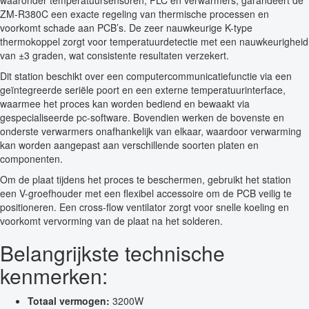
waaronder temperatuursensoren, PLC en verwarmers, garandeert de
ZM-R380C een exacte regeling van thermische processen en
voorkomt schade aan PCB’s. De zeer nauwkeurige K-type
thermokoppel zorgt voor temperatuurdetectie met een nauwkeurigheid
van ±3 graden, wat consistente resultaten verzekert.
Dit station beschikt over een computercommunicatiefunctie via een
geïntegreerde seriële poort en een externe temperatuurinterface,
waarmee het proces kan worden bediend en bewaakt via
gespecialiseerde pc-software. Bovendien werken de bovenste en
onderste verwarmers onafhankelijk van elkaar, waardoor verwarming
kan worden aangepast aan verschillende soorten platen en
componenten.
Om de plaat tijdens het proces te beschermen, gebruikt het station
een V-groefhouder met een flexibel accessoire om de PCB veilig te
positioneren. Een cross-flow ventilator zorgt voor snelle koeling en
voorkomt vervorming van de plaat na het solderen.
Belangrijkste technische
kenmerken:
Totaal vermogen:
3200W