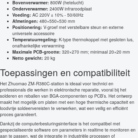
Bovenverwarmer:
800W (hetelucht)
Onderverwarmer:
2400W infraroodplaat
Voeding:
AC 220V ± 10% - 50/60Hz
Afmetingen:
480×550×530 mm
Positionering:
V-groef met verstelbare steun en externe
universele accessoire
Temperatuurregeling:
K-type thermokoppel met gesloten lus,
onafhankelijke verwarming
Maximale PCB-grootte:
320×270 mm; minimaal 20×20 mm
Netto gewicht:
20 kg
Toepassingen en compatibiliteit
Het Zhuomao ZM-R380C-station is ideaal voor technici en
professionals die werken in elektronische reparatie, vooral bij het
solderen en reballen van BGA-componenten op PCB’s. Het ontwerp
maakt het mogelijk om platen met een hoge thermische capaciteit en
loodvrije soldeervereisten te verwerken, wat een veilig en efficiënt
proces garandeert.
Dankzij de computerbesturingsinterface is het compatibel met
gespecialiseerde software om parameters in realtime te monitoren en
aan te passen, wat de integratie in industriële processen of