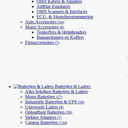
OBD Kabels & Adapters
AdBlue Emulators
OBD Scanners & Interfaces
ECU- & Sleutelprogrammering
Auto Accessoires
(24)
Motor Accessoires
(8)
Topkoffers & Helmhouders
Bagagedragers en Koffers
Fietsaccessoires
(7)
Batterijen & Laders
Alles bekijken Batterijen & Laders
Motor Batterijen
(27)
Industriële Batterijen & UPS
(18)
Universele Laders
(9)
Oplaadbare Batterijen
(39)
Stekker Adapters
(7)
Camera Batterijen
(134)