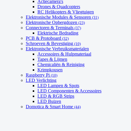
Actiecamera's
Drones & Quadcopters
RC Helikopters & Vliegtuigen
Elektronische Modules & Sensoren
(31)
Elektronische Opbergdozen
(23)
Connectoren & Terminals
(37)
Elektrische Bedrading
PCB & Protoboard
(32)
Schroeven & Bevestiging
(10)
Elektronische Verbruiksmaterialen
Accessoires & Hulpmateriaal
Tapes & Lijmen
Chemicaliën & Reiniging
Krimpkousen
Raspberry Pi
(10)
LED Verlichting
LED Lampen & Spots
LED Componenten & Accessoires
LED & RGB Strips
LED Buizen
Domotica & Smart Home
(44)