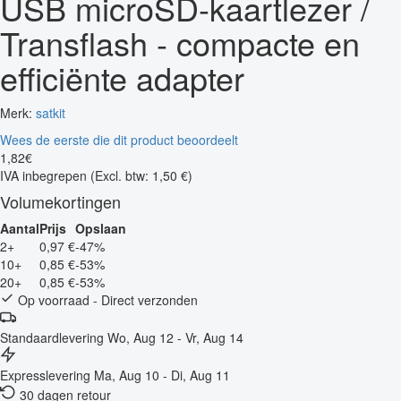
USB microSD-kaartlezer /
Transflash - compacte en
efficiënte adapter
Merk:
satkit
Wees de eerste die dit product beoordeelt
1
,
82
€
IVA inbegrepen
(Excl. btw: 1,50 €)
Volumekortingen
Aantal
Prijs
Opslaan
2+
0,97 €
-47%
10+
0,85 €
-53%
20+
0,85 €
-53%
Op voorraad - Direct verzonden
Standaardlevering
Wo, Aug 12 - Vr, Aug 14
Expresslevering
Ma, Aug 10 - Di, Aug 11
30 dagen retour