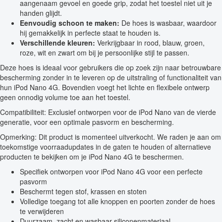
aangenaam gevoel en goede grip, zodat het toestel niet uit je
handen glijdt.
Eenvoudig schoon te maken:
De hoes is wasbaar, waardoor
hij gemakkelijk in perfecte staat te houden is.
Verschillende kleuren:
Verkrijgbaar in rood, blauw, groen,
roze, wit en zwart om bij je persoonlijke stijl te passen.
Deze hoes is ideaal voor gebruikers die op zoek zijn naar betrouwbare
bescherming zonder in te leveren op de uitstraling of functionaliteit van
hun iPod Nano 4G. Bovendien voegt het lichte en flexibele ontwerp
geen onnodig volume toe aan het toestel.
Compatibiliteit: Exclusief ontworpen voor de iPod Nano van de vierde
generatie, voor een optimale pasvorm en bescherming.
Opmerking: Dit product is momenteel uitverkocht. We raden je aan om
toekomstige voorraadupdates in de gaten te houden of alternatieve
producten te bekijken om je iPod Nano 4G te beschermen.
Specifiek ontworpen voor iPod Nano 4G voor een perfecte
pasvorm
Beschermt tegen stof, krassen en stoten
Volledige toegang tot alle knoppen en poorten zonder de hoes
te verwijderen
Duurzaam, zacht en wasbaar siliconenmateriaal