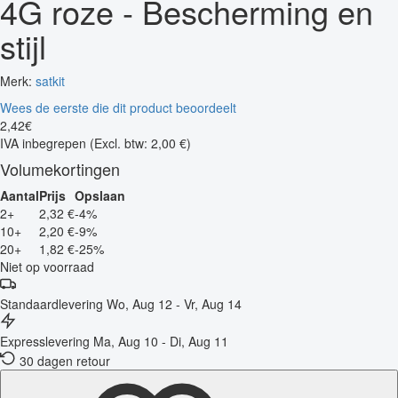
4G roze - Bescherming en
stijl
Merk:
satkit
Wees de eerste die dit product beoordeelt
2
,
42
€
IVA inbegrepen
(Excl. btw: 2,00 €)
Volumekortingen
Aantal
Prijs
Opslaan
2+
2,32 €
-4%
10+
2,20 €
-9%
20+
1,82 €
-25%
Niet op voorraad
Standaardlevering
Wo, Aug 12 - Vr, Aug 14
Expresslevering
Ma, Aug 10 - Di, Aug 11
30 dagen retour