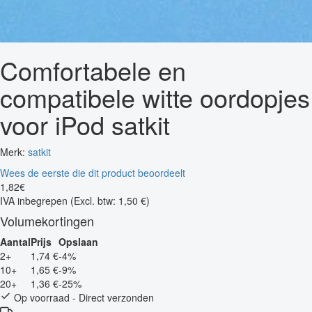
Comfortabele en
compatibele witte oordopjes
voor iPod satkit
Merk:
satkit
Wees de eerste die dit product beoordeelt
1
,
82
€
IVA inbegrepen
(Excl. btw: 1,50 €)
Volumekortingen
Aantal
Prijs
Opslaan
2+
1,74 €
-4%
10+
1,65 €
-9%
20+
1,36 €
-25%
Op voorraad - Direct verzonden