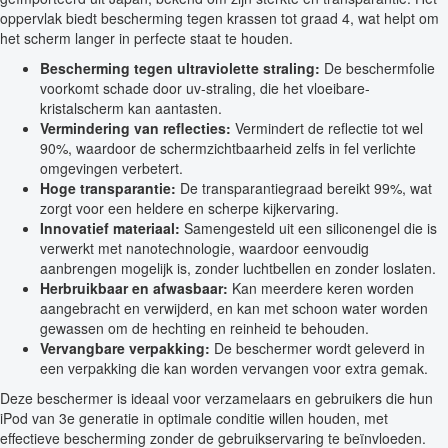
oppervlak biedt bescherming tegen krassen tot graad 4, wat helpt om
het scherm langer in perfecte staat te houden.
Bescherming tegen ultraviolette straling:
De beschermfolie
voorkomt schade door uv-straling, die het vloeibare-
kristalscherm kan aantasten.
Vermindering van reflecties:
Vermindert de reflectie tot wel
90%, waardoor de schermzichtbaarheid zelfs in fel verlichte
omgevingen verbetert.
Hoge transparantie:
De transparantiegraad bereikt 99%, wat
zorgt voor een heldere en scherpe kijkervaring.
Innovatief materiaal:
Samengesteld uit een siliconengel die is
verwerkt met nanotechnologie, waardoor eenvoudig
aanbrengen mogelijk is, zonder luchtbellen en zonder loslaten.
Herbruikbaar en afwasbaar:
Kan meerdere keren worden
aangebracht en verwijderd, en kan met schoon water worden
gewassen om de hechting en reinheid te behouden.
Vervangbare verpakking:
De beschermer wordt geleverd in
een verpakking die kan worden vervangen voor extra gemak.
Deze beschermer is ideaal voor verzamelaars en gebruikers die hun
iPod van 3e generatie in optimale conditie willen houden, met
effectieve bescherming zonder de gebruikservaring te beïnvloeden.