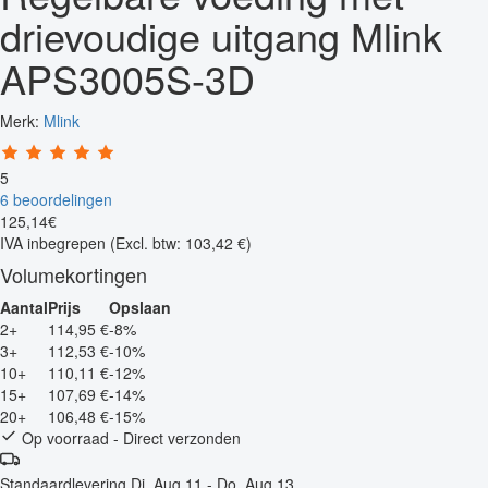
drievoudige uitgang Mlink
APS3005S-3D
Merk:
Mlink
5
6 beoordelingen
125
,
14
€
IVA inbegrepen
(Excl. btw: 103,42 €)
Volumekortingen
Aantal
Prijs
Opslaan
2+
114,95 €
-8%
3+
112,53 €
-10%
10+
110,11 €
-12%
15+
107,69 €
-14%
20+
106,48 €
-15%
Op voorraad - Direct verzonden
Standaardlevering
Di, Aug 11 - Do, Aug 13