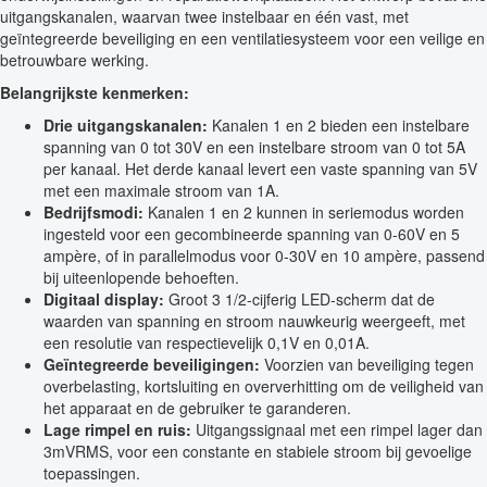
uitgangskanalen, waarvan twee instelbaar en één vast, met
geïntegreerde beveiliging en een ventilatiesysteem voor een veilige en
betrouwbare werking.
Belangrijkste kenmerken:
Drie uitgangskanalen:
Kanalen 1 en 2 bieden een instelbare
spanning van 0 tot 30V en een instelbare stroom van 0 tot 5A
per kanaal. Het derde kanaal levert een vaste spanning van 5V
met een maximale stroom van 1A.
Bedrijfsmodi:
Kanalen 1 en 2 kunnen in seriemodus worden
ingesteld voor een gecombineerde spanning van 0-60V en 5
ampère, of in parallelmodus voor 0-30V en 10 ampère, passend
bij uiteenlopende behoeften.
Digitaal display:
Groot 3 1/2-cijferig LED-scherm dat de
waarden van spanning en stroom nauwkeurig weergeeft, met
een resolutie van respectievelijk 0,1V en 0,01A.
Geïntegreerde beveiligingen:
Voorzien van beveiliging tegen
overbelasting, kortsluiting en oververhitting om de veiligheid van
het apparaat en de gebruiker te garanderen.
Lage rimpel en ruis:
Uitgangssignaal met een rimpel lager dan
3mVRMS, voor een constante en stabiele stroom bij gevoelige
toepassingen.