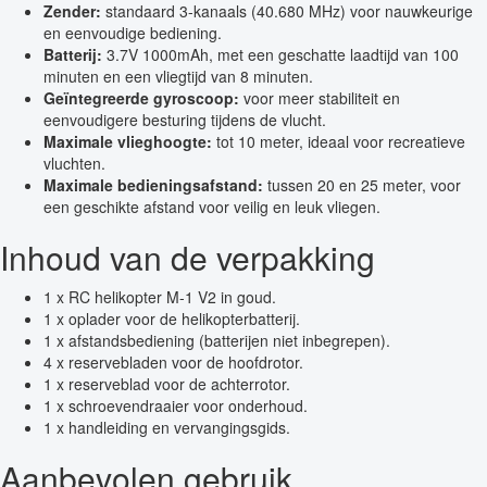
Zender:
standaard 3-kanaals (40.680 MHz) voor nauwkeurige
en eenvoudige bediening.
Batterij:
3.7V 1000mAh, met een geschatte laadtijd van 100
minuten en een vliegtijd van 8 minuten.
Geïntegreerde gyroscoop:
voor meer stabiliteit en
eenvoudigere besturing tijdens de vlucht.
Maximale vlieghoogte:
tot 10 meter, ideaal voor recreatieve
vluchten.
Maximale bedieningsafstand:
tussen 20 en 25 meter, voor
een geschikte afstand voor veilig en leuk vliegen.
Inhoud van de verpakking
1 x RC helikopter M-1 V2 in goud.
1 x oplader voor de helikopterbatterij.
1 x afstandsbediening (batterijen niet inbegrepen).
4 x reservebladen voor de hoofdrotor.
1 x reserveblad voor de achterrotor.
1 x schroevendraaier voor onderhoud.
1 x handleiding en vervangingsgids.
Aanbevolen gebruik