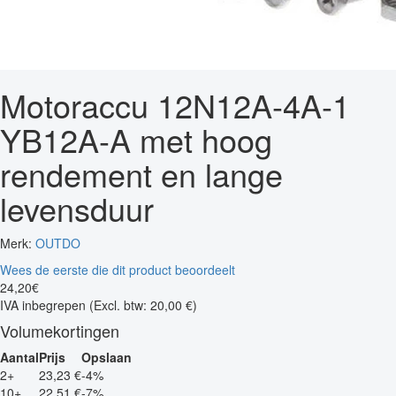
Motoraccu 12N12A-4A-1
YB12A-A met hoog
rendement en lange
levensduur
Merk:
OUTDO
Wees de eerste die dit product beoordeelt
24
,
20
€
IVA inbegrepen
(Excl. btw: 20,00 €)
Volumekortingen
Aantal
Prijs
Opslaan
2+
23,23 €
-4%
10+
22,51 €
-7%